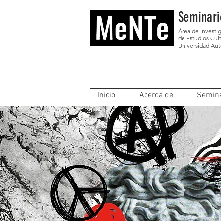
Seminari
Área de Investi
de Estudios Cult
Universidad Au
Inicio
Acerca de
Semina