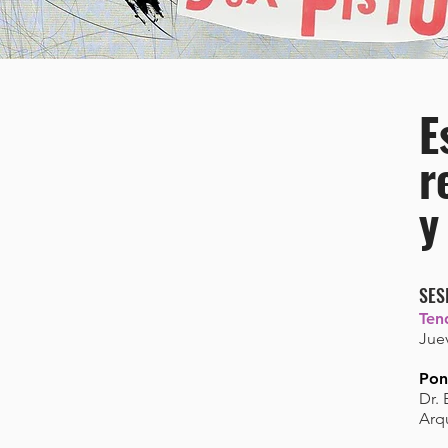
E
r
y
SES
Ten
Juev
Pon
Dr. 
Arq