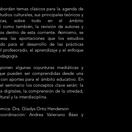
 abordan temas clásicos para la agenda de
dios culturales, sus principales teóricos y
cticas, sobre todo en el ámbito
sí como también, la revisión de autores y
os dentro de esta corriente. Asimismo, se
esa las aportaciones que los estudios
ido para el desarrollo de las prácticas
el profesorado, el aprendizaje y el enfoque
pedagogía.
oponen algunas coyunturas mediáticas y
s que pueden ser comprendidas desde una
l con aportes para el ámbito educativo. En
el seminario los conceptos clave serán: la
vas digitales, la comprensión de la otredad,
ural y la interdisciplina.
mica: Dra. Gladys Ortiz Henderson
coordinación: Andrea Valeriano Báez y
.