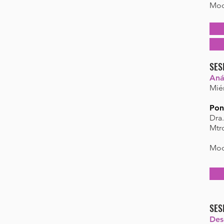
Mod
SES
Anál
Miér
Pon
Dra
Mtr
Mod
SES
Des