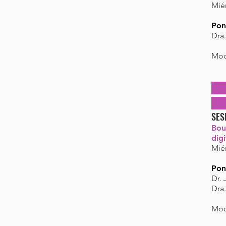
Miér
Pon
Dra
Mod
SES
Bou
digi
Miér
Pon
Dr.
Dra
Mod