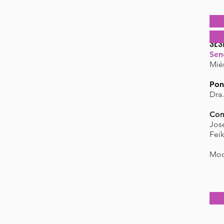
SES
Sen
Miér
Pon
Dra.
Com
Jos
Feik
Mod