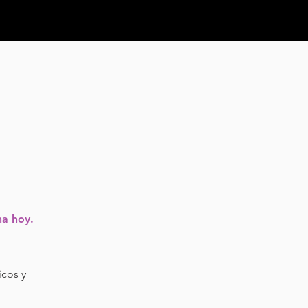
na hoy.
icos y