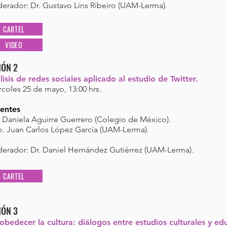
erador: Dr. Gustavo Lins Ribeiro (UAM-Lerma).
CARTEL
VIDEO
IÓN 2
isis de redes sociales aplicado al estudio de Twitter.
coles 25 de mayo, 13:00 hrs.
entes
. Daniela Aguirre Guerrero (Colegio de México).
o. Juan Carlos López García (UAM-Lerma).
erador:
Dr.
Daniel Hernández Gutiérrez (UAM-Lerma).
CARTEL
IÓN 3
obedecer la cultura: diálogos entre estudios culturales y ed