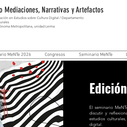
o Mediaciones, Narrativas y Artefactos
gación en Estudios sobre Cultura Digital / Departamento
urales
tónoma Metropolitana, unidad Lerma
rio MeNTe 2026
Congresos
Seminario MeNTe
Edició
El seminario MeNTe
discutir y reflexio
estudios culturales
digital.