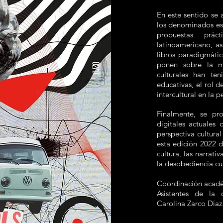
En este sentido se
los denominados estu
propuestas prá
latinoamericano, a
libros paradigmátic
ponen sobre la m
culturales han ten
educativas, el rol d
intercultural en la 
Finalmente, se pr
digitales actuale
perspectiva cultura
esta edición 2022 d
cultura, las narrati
la desobediencia cult
Coordinación acadé
Asistentes de la 
Carolina Zarco Díaz