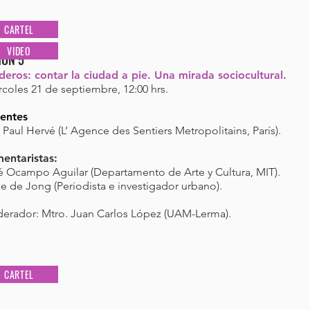
CARTEL
VIDEO
IÓN 5
deros: contar la ciudad a pie. Una mirada sociocultural.
coles 21 de septiembre, 12:00 hrs.
entes
 Paul Hervé (L’ Agence des Sentiers Metropolitains, París).
entaristas:
é Ocampo Aguilar (Departamento de Arte y Cultura, MIT).
e de Jong (Periodista e investigador urbano).
erador: Mtro. Juan Carlos López (UAM-Lerma).
CARTEL