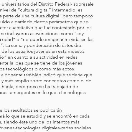
universitarios del Distrito Federal- sobresale
nivel de “cultura digital” intermedio, es
a parte de una cultura digital” pero tampoco
ruido a partir de ciertos parámetros que se
cter cuantitativo que fue contestado por los
e se incluyeron aseveraciones como “soy
ta edad” o “no puedo imaginar mi vida sin las
es”. La suma y ponderación de éstos dio
 de los usuarios jóvenes en esta muestra
io” en cuanto a su actividad en redes
ente la idea que se tiene de los jóvenes
os tecnológicos o como más aptos
La ponente también indicó que se tiene que
so y más amplio sobre conceptos como el de
o habla, pero poco se ha trabajado de
iones emergentes en lo que a tecnologías
ue los resultados se publicarán
rá lo que se estudió y se encontró en cada
s, siendo éste uno de los intentos más
jóvenes-tecnologías digitales-redes sociales