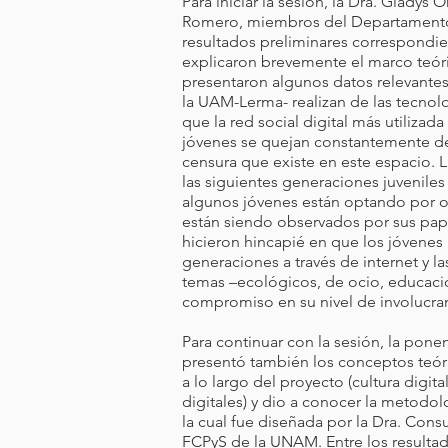
Para iniciar la sesión, la Dra. Gladys 
Romero, miembros del Departamento 
resultados preliminares correspondi
explicaron brevemente el marco teór
presentaron algunos datos relevantes
la UAM-Lerma- realizan de las tecnol
que la red social digital más utiliza
jóvenes se quejan constantemente d
censura que existe en este espacio.
las siguientes generaciones juvenile
algunos jóvenes están optando por ot
están siendo observados por sus pa
hicieron hincapié en que los jóvenes
generaciones a través de internet y la
temas –ecológicos, de ocio, educaci
compromiso en su nivel de involucra
Para continuar con la sesión, la ponen
presentó también los conceptos teór
a lo largo del proyecto (cultura digita
digitales) y dio a conocer la metodolog
la cual fue diseñada por la Dra. Con
FCPyS de la UNAM. Entre los resulta