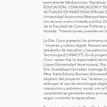
permanente Mediaciones, Narrativas 
EDUCACIÓN, COMUNICACIÓN Y TE
ACTUALES EN INVESTIGACIÓN del Dep
Universidad Autónoma Metropolitana,
oro se tuvo como invitada a la Dra. D
de la Facultad de Ciencias Políticas
titulada: “Interacciones juveniles en l
La Dra. Crovi presentó los primeros r
“Jóvenes y cultura digital. Nuevos es
alrededor de tres años y fue patroci
Tecnología (CONACYT). En el proyecto
Crovi –quien fue la responsable técnic
López (Universidad Veracruzana), Dra
Dra. Guadalupe González Lizárraga (Un
Mtra. Karla Edurne Romero (Universi
objetivo del proyecto fue “analizar y 
atribuyen al uso de tecnologías digit
interacción y activismo social, con el f
características generales éstos proc
según comentó la especialista.