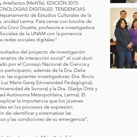
y Artefactos (MeNTe). EDICIÓN 2015:
CNOLOGÍAS DIGITALES: TENDENCIAS
artamento de Estudios Culturales de la
 unidad Lerma. Para cerrar con broche de
elia Crovi Druetta, profesora e investigadora
 y Sociales de la UNAM con la ponencia
as redes sociales digitales”.
esultados del proyecto de investigación
cenarios de interacción social” el cual duró
nado por el Consejo Nacional de Ciencia y
 participaron, además de la Dra. Delia
a- las siguientes investigadoras: Dra. Rocío
. Luz María Garay (Universidad Pedagógica),
iversidad de Sonora) y la Dra. Gladys Ortiz y
dad Autónoma Metropolitana, Lerma). El
explicar la importancia que los jóvenes
ales en los procesos de expresión,
in de identificar y sistematizar las
esos y las condiciones de su emergencia”,