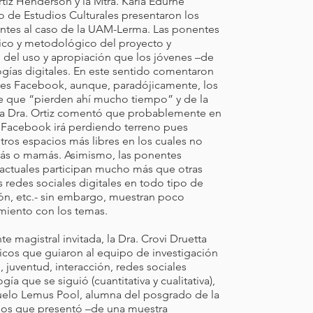
Ortiz Henderson y la Mtra. Karla Edurne
de Estudios Culturales presentaron los
entes al caso de la UAM-Lerma. Las ponentes
ico y metodológico del proyecto y
 del uso y apropiación que los jóvenes –de
ogías digitales. En este sentido comentaron
da es Facebook, aunque, paradójicamente, los
e que “pierden ahí mucho tiempo” y de la
 La Dra. Ortiz comentó que probablemente en
s Facebook irá perdiendo terreno pues
ros espacios más libres en los cuales no
pás o mamás. Asimismo, las ponentes
 actuales participan mucho más que otras
s redes sociales digitales en todo tipo de
ón, etc.- sin embargo, muestran poco
miento con los temas.
te magistral invitada, la Dra. Crovi Druetta
icos que guiaron al equipo de investigación
l, juventud, interacción, redes sociales
ía que se siguió (cuantitativa y cualitativa),
suelo Lemus Pool, alumna del posgrado de la
dos que presentó –de una muestra