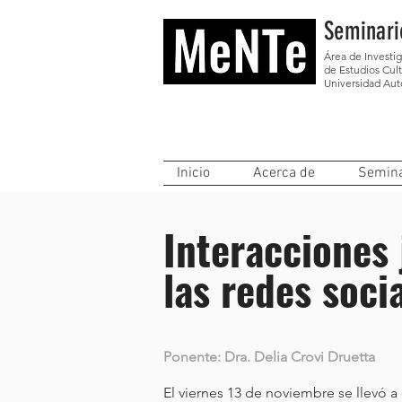
Seminari
Área de Investi
de Estudios Cult
Universidad Au
Inicio
Acerca de
Semina
Interacciones 
las redes socia
Ponente: Dra. Delia Crovi Druetta
El viernes 13 de noviembre se llevó a