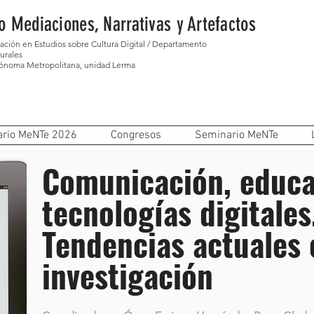
o Mediaciones, Narrativas y Artefactos
gación en Estudios sobre Cultura Digital / Departamento
urales
tónoma Metropolitana, unidad Lerma
rio MeNTe 2026
Congresos
Seminario MeNTe
Comunicación, educa
tecnologías digitales
Tendencias actuales 
investigación