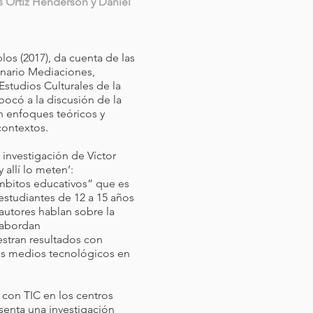
 Ortiz Henderson y Daniel
los (2017), da cuenta de las
inario Mediaciones,
Estudios Culturales de la
ocó a la discusión de la
on enfoques teóricos y
contextos.
 investigación de Víctor
 allí lo meten’:
ámbitos educativos” que es
 estudiantes de 12 a 15 años
autores hablan sobre la
y abordan
stran resultados con
 los medios tecnológicos en
 con TIC en los centros
senta una investigación